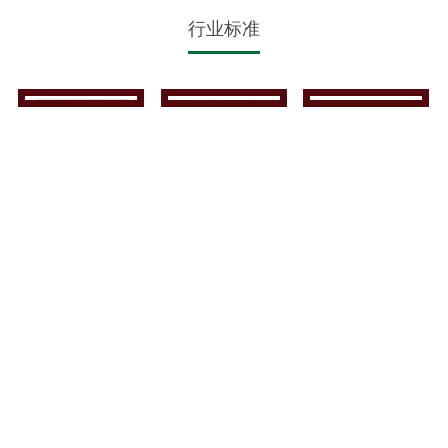
行业标准
微信公众号
电话：4000471047
地址：内蒙古呼和浩特赛罕区如意开发区中国留学人员创业园
邮箱：nmghmkc@163.com
版权所有：内蒙古华蒙科创环保科技有限公司
蒙ICP备19002765号-1
蒙公网安备 15012302000142号