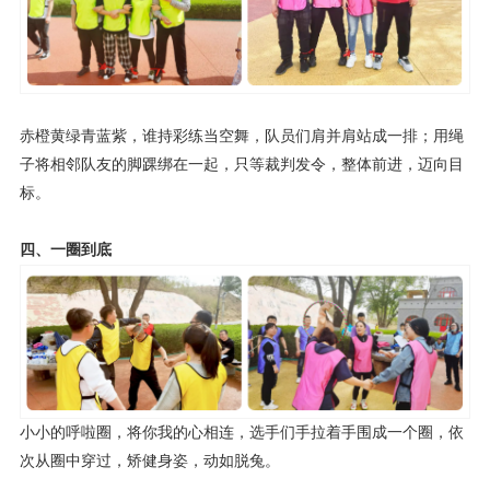
赤橙黄绿青蓝紫，谁持彩练当空舞，队员们肩并肩站成一排；用绳
子将相邻队友的脚踝绑在一起，只等裁判发令，整体前进，迈向目
标。
四、一圈到底
小小的呼啦圈，将你我的心相连，选手们手拉着手围成一个圈，依
次从圈中穿过，矫健身姿，动如脱兔。