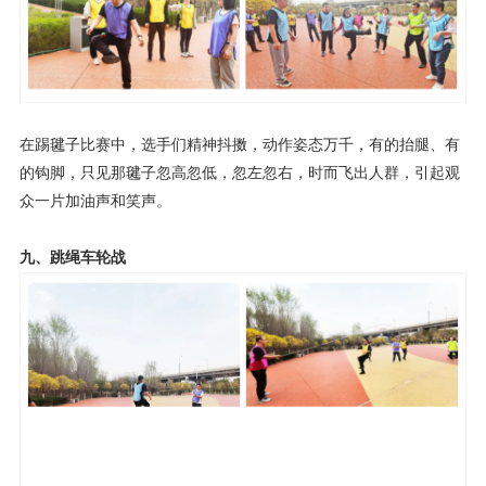
在踢毽子比赛中，选手们精神抖擞，动作姿态万千，有的抬腿、有
的钩脚，只见那毽子忽高忽低，忽左忽右，时而飞出人群，引起观
众一片加油声和笑声。
九、跳绳车轮战